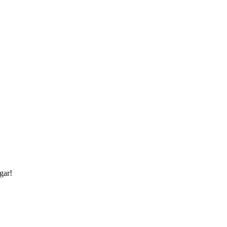
gar
!